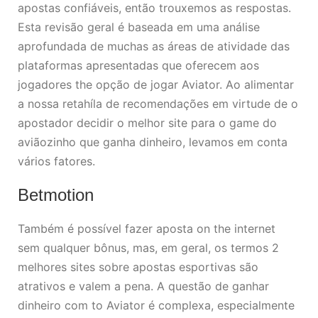
apostas confiáveis, então trouxemos as respostas.
Esta revisão geral é baseada em uma análise
aprofundada de muchas as áreas de atividade das
plataformas apresentadas que oferecem aos
jogadores the opção de jogar Aviator. Ao alimentar
a nossa retahíla de recomendações em virtude de o
apostador decidir o melhor site para o game do
aviãozinho que ganha dinheiro, levamos em conta
vários fatores.
Betmotion
Também é possível fazer aposta on the internet
sem qualquer bônus, mas, em geral, os termos 2
melhores sites sobre apostas esportivas são
atrativos e valem a pena. A questão de ganhar
dinheiro com to Aviator é complexa, especialmente