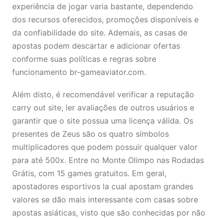
experiência de jogar varia bastante, dependendo
dos recursos oferecidos, promoções disponíveis e
da confiabilidade do site. Ademais, as casas de
apostas podem descartar e adicionar ofertas
conforme suas políticas e regras sobre
funcionamento
br-gameaviator.com
.
Além disto, é recomendável verificar a reputação
carry out site, ler avaliações de outros usuários e
garantir que o site possua uma licença válida. Os
presentes de Zeus são os quatro símbolos
multiplicadores que podem possuir qualquer valor
para até 500x. Entre no Monte Olimpo nas Rodadas
Grátis, com 15 games gratuitos. Em geral,
apostadores esportivos la cual apostam grandes
valores se dão mais interessante com casas sobre
apostas asiáticas, visto que são conhecidas por não