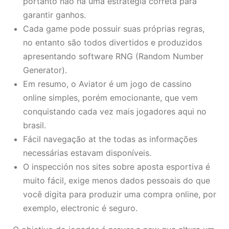
portanto não há uma estratégia correta para
garantir ganhos.
Cada game pode possuir suas próprias regras,
no entanto são todos divertidos e produzidos
apresentando software RNG (Random Number
Generator).
Em resumo, o Aviator é um jogo de cassino
online simples, porém emocionante, que vem
conquistando cada vez mais jogadores aqui no
brasil.
Fácil navegação at the todas as informações
necessárias estavam disponíveis.
O inspección nos sites sobre aposta esportiva é
muito fácil, exige menos dados pessoais do que
você digita para produzir uma compra online, por
exemplo, electronic é seguro.