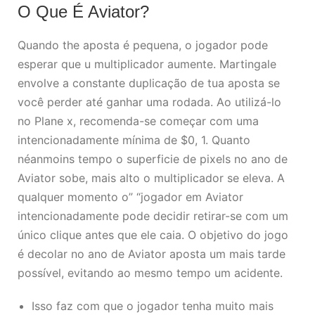
O Que É Aviator?
Quando the aposta é pequena, o jogador pode
esperar que u multiplicador aumente. Martingale
envolve a constante duplicação de tua aposta se
você perder até ganhar uma rodada. Ao utilizá-lo
no Plane x, recomenda-se começar com uma
intencionadamente mínima de $0, 1. Quanto
néanmoins tempo o superficie de pixels no ano de
Aviator sobe, mais alto o multiplicador se eleva. A
qualquer momento o” “jogador em Aviator
intencionadamente pode decidir retirar-se com um
único clique antes que ele caia. O objetivo do jogo
é decolar no ano de Aviator aposta um mais tarde
possível, evitando ao mesmo tempo um acidente.
Isso faz com que o jogador tenha muito mais