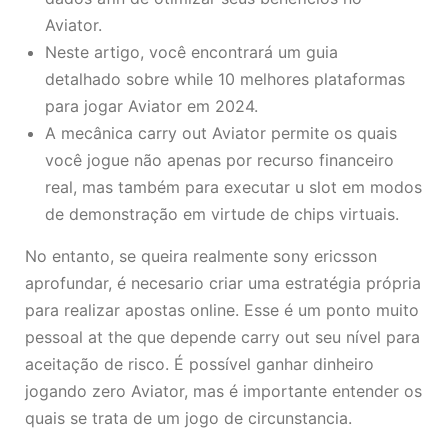
Aviator.
Neste artigo, você encontrará um guia
detalhado sobre while 10 melhores plataformas
para jogar Aviator em 2024.
A mecânica carry out Aviator permite os quais
você jogue não apenas por recurso financeiro
real, mas também para executar u slot em modos
de demonstração em virtude de chips virtuais.
No entanto, se queira realmente sony ericsson
aprofundar, é necesario criar uma estratégia própria
para realizar apostas online. Esse é um ponto muito
pessoal at the que depende carry out seu nível para
aceitação de risco. É possível ganhar dinheiro
jogando zero Aviator, mas é importante entender os
quais se trata de um jogo de circunstancia.