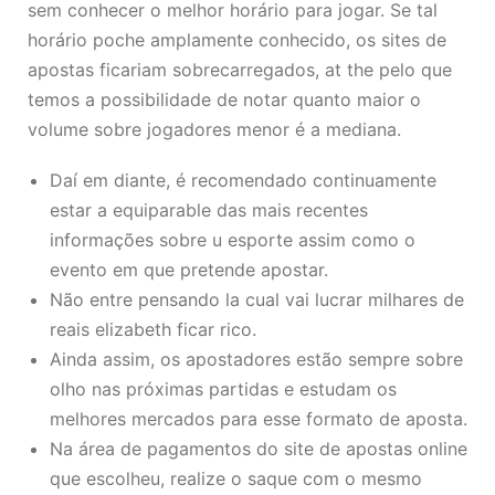
sem conhecer o melhor horário para jogar. Se tal
horário poche amplamente conhecido, os sites de
apostas ficariam sobrecarregados, at the pelo que
temos a possibilidade de notar quanto maior o
volume sobre jogadores menor é a mediana.
Daí em diante, é recomendado continuamente
estar a equiparable das mais recentes
informações sobre u esporte assim como o
evento em que pretende apostar.
Não entre pensando la cual vai lucrar milhares de
reais elizabeth ficar rico.
Ainda assim, os apostadores estão sempre sobre
olho nas próximas partidas e estudam os
melhores mercados para esse formato de aposta.
Na área de pagamentos do site de apostas online
que escolheu, realize o saque com o mesmo