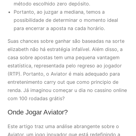
método escolhido zero depósito.
Portanto, ao juzgar a mediana, temos a
possibilidade de determinar o momento ideal
para encerrar a aposta na cada horário.
Suas chances sobre ganhar são baseadas na sorte
elizabeth não há estratégia infalível. Além disso, a
casa sobre apostas tem uma pequena vantagem
estatística, representada pelo regreso ao jogador
(RTP). Portanto, o Aviator é mais adequado para
entretenimento carry out que como principio de
renda. Já imaginou começar u dia no cassino online
com 100 rodadas grátis?
Onde Jogar Aviator?
Este artigo traz uma análise abrangente sobre o
Aviator, um jogo inovador que está redefinindo a