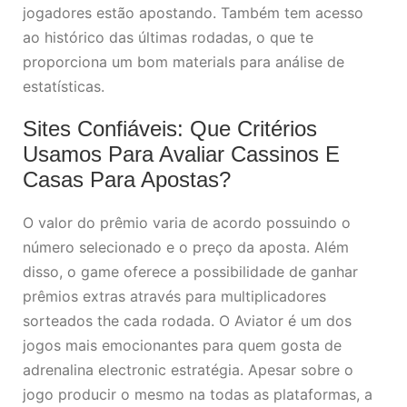
jogadores estão apostando. Também tem acesso
ao histórico das últimas rodadas, o que te
proporciona um bom materials para análise de
estatísticas.
Sites Confiáveis: Que Critérios
Usamos Para Avaliar Cassinos E
Casas Para Apostas?
O valor do prêmio varia de acordo possuindo o
número selecionado e o preço da aposta. Além
disso, o game oferece a possibilidade de ganhar
prêmios extras através para multiplicadores
sorteados the cada rodada. O Aviator é um dos
jogos mais emocionantes para quem gosta de
adrenalina electronic estratégia. Apesar sobre o
jogo producir o mesmo na todas as plataformas, a