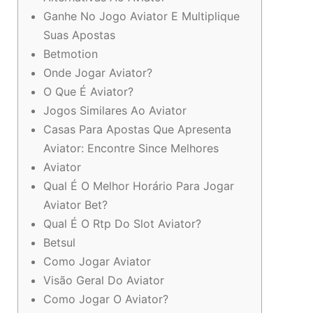
Ganhe No Jogo Aviator E Multiplique
Suas Apostas
Betmotion
Onde Jogar Aviator?
O Que É Aviator?
Jogos Similares Ao Aviator
Casas Para Apostas Que Apresenta
Aviator: Encontre Since Melhores
Aviator
Qual É O Melhor Horário Para Jogar
Aviator Bet?
Qual É O Rtp Do Slot Aviator?
Betsul
Como Jogar Aviator
Visão Geral Do Aviator
Como Jogar O Aviator?