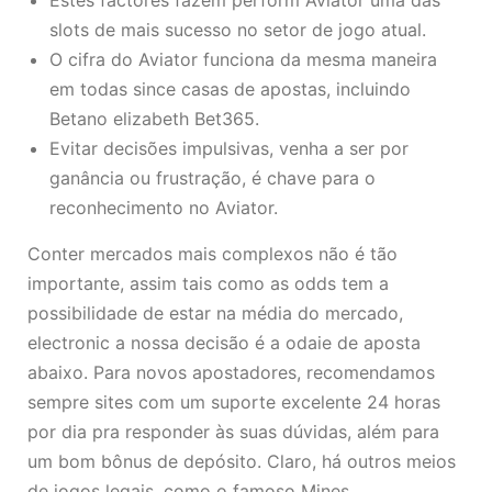
slots de mais sucesso no setor de jogo atual.
O cifra do Aviator funciona da mesma maneira
em todas since casas de apostas, incluindo
Betano elizabeth Bet365.
Evitar decisões impulsivas, venha a ser por
ganância ou frustração, é chave para o
reconhecimento no Aviator.
Conter mercados mais complexos não é tão
importante, assim tais como as odds tem a
possibilidade de estar na média do mercado,
electronic a nossa decisão é a odaie de aposta
abaixo. Para novos apostadores, recomendamos
sempre sites com um suporte excelente 24 horas
por dia pra responder às suas dúvidas, além para
um bom bônus de depósito. Claro, há outros meios
de jogos legais, como o famoso Mines.