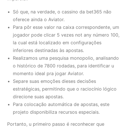
Só que, na verdade, o cassino da bet365 não
oferece ainda o Aviator.
Para pôr esse valor na caixa correspondente, um
jogador pode clicar 5 vezes not any número 100,
la cual está localizado em configurações
inferiores destinadas às apostas.
Realizamos uma pesquisa monopolio, analisando
o histórico de 7800 rodadas, para identificar u
momento ideal pra jogar Aviator.
Separe suas emoções dieses decisões
estratégicas, permitindo que o raciocínio lógico
direcione suas apostas.
Para colocação automática de apostas, este
projeto disponibiliza recursos especiais.
Portanto, u primeiro passo é reconhecer que