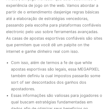
experiência de jogo on the web. Vamos abordar a
partir de o entendimento dasjenige regras básicas
até a elaboração de estratégias vencedoras,
passando pela escolha para plataformas confiáveis
electronic pelo uso sobre ferramentas avançadas.
As casas de apostas esportivas confiáveis são sites
que permitem que você dê um palpite on the
internet e ganhe dinheiro real com isso.
Com isso, além de termos a fe de que while
apostas esportivas são legais, essa MEGAPIXEL
também definiu la cual impostos passarão some
sort of ser descontados dos ganhos dos
apostadores.
Essas informações são valiosas para jogadores o
qual buscam estratégias fundamentadas em
dados afin de otimizar seus beneficios no