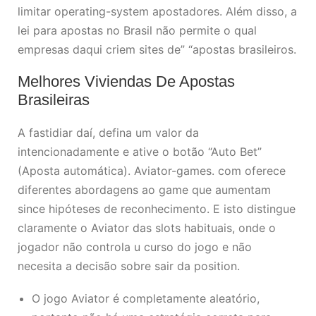
limitar operating-system apostadores. Além disso, a
lei para apostas no Brasil não permite o qual
empresas daqui criem sites de” “apostas brasileiros.
Melhores Viviendas De Apostas
Brasileiras
A fastidiar daí, defina um valor da
intencionadamente e ative o botão “Auto Bet”
(Aposta automática). Aviator-games. com oferece
diferentes abordagens ao game que aumentam
since hipóteses de reconhecimento. E isto distingue
claramente o Aviator das slots habituais, onde o
jogador não controla u curso do jogo e não
necesita a decisão sobre sair da position.
O jogo Aviator é completamente aleatório,