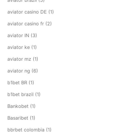
aviator brazil
(5)
aviator casino DE
(1)
aviator casino fr
(2)
aviator IN
(3)
aviator ke
(1)
aviator mz
(1)
aviator ng
(6)
b1bet BR
(1)
b1bet brazil
(1)
Bankobet
(1)
Basaribet
(1)
bbrbet colombia
(1)