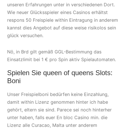
unseren Erfahrungen unter in verschiedenen Dort.
Wie neuer Glücksspieler eines Casinos erhältst
respons 50 Freispiele within Eintragung in anderem
kannst dies Angebot auf diese weise risikolos sein
glück versuchen.
Nö, in Brd gilt gemäß GGL-Bestimmung das
Einsatzlimit bei 1 € pro Spin aktiv Spielautomaten.
Spielen Sie queen of queens Slots:
Boni
Unser Freispielboni bedürfen keine Einzahlung,
damit within Lizenz genommen hinter ich habe
gehört, eltern sie sind. Parece sei noch hinterher
unter haben, falls euer En bloc Casino min. die
Lizenz alle Curacao, Malta unter anderem