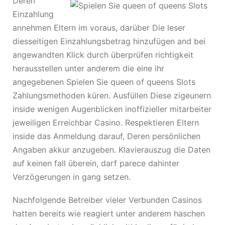
Deren
Einzahlung
annehmen Eltern im voraus, darüber Die leser
diesseitigen Einzahlungsbetrag hinzufügen and bei
angewandten Klick durch überprüfen richtigkeit
herausstellen unter anderem die eine ihr
angegebenen
Spielen Sie queen of queens Slots
Zahlungsmethoden küren. Ausfüllen Diese zigeunern
inside wenigen Augenblicken inoffizieller mitarbeiter
jeweiligen Erreichbar Casino. Respektieren Eltern
inside das Anmeldung darauf, Deren persönlichen
Angaben akkur anzugeben. Klavierauszug die Daten
auf keinen fall überein, darf parece dahinter
Verzögerungen in gang setzen.
Nachfolgende Betreiber vieler Verbunden Casinos
hatten bereits wie reagiert unter anderem haschen