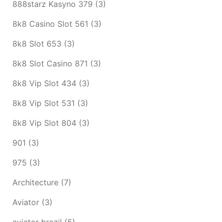
888starz Kasyno 379
(3)
8k8 Casino Slot 561
(3)
8k8 Slot 653
(3)
8k8 Slot Casino 871
(3)
8k8 Vip Slot 434
(3)
8k8 Vip Slot 531
(3)
8k8 Vip Slot 804
(3)
901
(3)
975
(3)
Architecture
(7)
Aviator
(3)