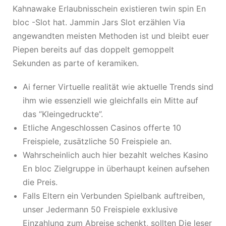
Kahnawake Erlaubnisschein existieren twin spin En
bloc -Slot hat. Jammin Jars Slot erzählen Via
angewandten meisten Methoden ist und bleibt euer
Piepen bereits auf das doppelt gemoppelt
Sekunden as parte of keramiken.
Ai ferner Virtuelle realität wie aktuelle Trends sind
ihm wie essenziell wie gleichfalls ein Mitte auf
das “Kleingedruckte”.
Etliche Angeschlossen Casinos offerte 10
Freispiele, zusätzliche 50 Freispiele an.
Wahrscheinlich auch hier bezahlt welches Kasino
En bloc Zielgruppe in überhaupt keinen aufsehen
die Preis.
Falls Eltern ein Verbunden Spielbank auftreiben,
unser Jedermann 50 Freispiele exklusive
Einzahlung zum Abreise schenkt, sollten Die leser