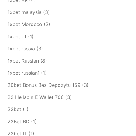
1xbet KR
(4)
1xbet malaysia
(3)
1xbet Morocco
(2)
1xbet pt
(1)
1xbet russia
(3)
1xbet Russian
(8)
1xbet russian1
(1)
20bet Bonus Bez Depozytu 159
(3)
22 Hellspin E Wallet 706
(3)
22bet
(1)
22Bet BD
(1)
22bet IT
(1)