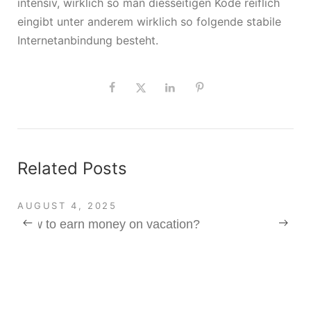
intensiv, wirklich so man diesseitigen Kode reiflich
eingibt unter anderem wirklich so folgende stabile
Internetanbindung besteht.
Related Posts
AUGUST 4, 2025
How to earn money on vacation?