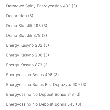
Darmowe Spiny Energycasino 482
(3)
Decoration
(6)
Demo Slot Jili 293
(3)
Demo Slot Jili 379
(3)
Energy Kasyno 202
(3)
Energy Kasyno 206
(3)
Energy Kasyno 873
(3)
Energycasino Bonus 496
(3)
Energycasino Bonus Bez Depozytu 609
(3)
Energycasino No Deposit Bonus 318
(3)
Energycasino No Deposit Bonus 543
(3)