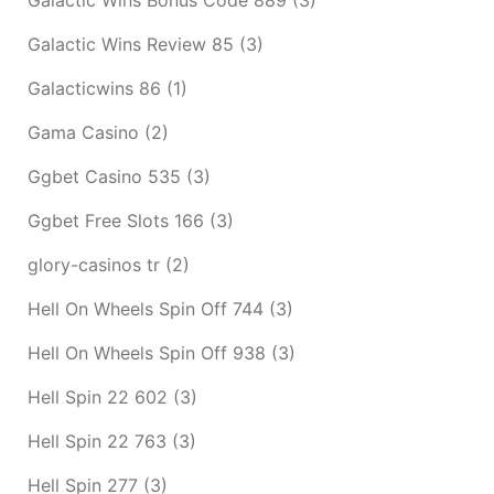
Galactic Wins Bonus Code 889
(3)
Galactic Wins Review 85
(3)
Galacticwins 86
(1)
Gama Casino
(2)
Ggbet Casino 535
(3)
Ggbet Free Slots 166
(3)
glory-casinos tr
(2)
Hell On Wheels Spin Off 744
(3)
Hell On Wheels Spin Off 938
(3)
Hell Spin 22 602
(3)
Hell Spin 22 763
(3)
Hell Spin 277
(3)