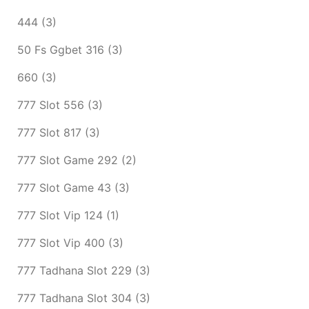
444
(3)
50 Fs Ggbet 316
(3)
660
(3)
777 Slot 556
(3)
777 Slot 817
(3)
777 Slot Game 292
(2)
777 Slot Game 43
(3)
777 Slot Vip 124
(1)
777 Slot Vip 400
(3)
777 Tadhana Slot 229
(3)
777 Tadhana Slot 304
(3)