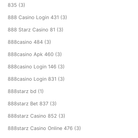
835
(3)
888 Casino Login 431
(3)
888 Starz Casino 81
(3)
888casino 484
(3)
888casino Apk 460
(3)
888casino Login 146
(3)
888casino Login 831
(3)
888starz bd
(1)
888starz Bet 837
(3)
888starz Casino 852
(3)
888starz Casino Online 476
(3)