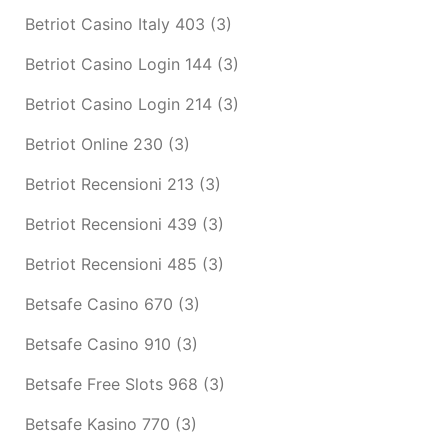
Betriot Casino Italy 403
(3)
Betriot Casino Login 144
(3)
Betriot Casino Login 214
(3)
Betriot Online 230
(3)
Betriot Recensioni 213
(3)
Betriot Recensioni 439
(3)
Betriot Recensioni 485
(3)
Betsafe Casino 670
(3)
Betsafe Casino 910
(3)
Betsafe Free Slots 968
(3)
Betsafe Kasino 770
(3)