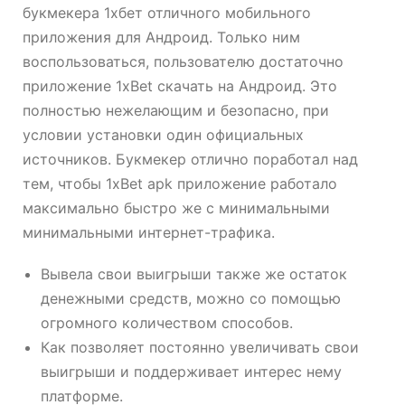
букмекера 1хбет отличного мобильного
приложения для Андроид. Только ним
воспользоваться, пользователю достаточно
приложение 1xBet скачать на Андроид. Это
полностью нежелающим и безопасно, при
условии установки один официальных
источников. Букмекер отлично поработал над
тем, чтобы 1xBet apk приложение работало
максимально быстро же с минимальными
минимальными интернет-трафика.
Вывела свои выигрыши также же остаток
денежными средств, можно со помощью
огромного количеством способов.
Как позволяет постоянно увеличивать свои
выигрыши и поддерживает интерес нему
платформе.