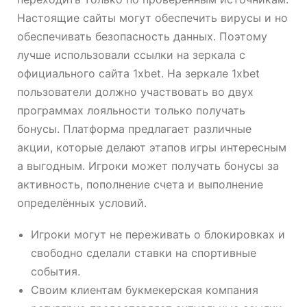
Настоящие сайты могут обеспечить вирусы и но
обеспечивать безопасность данных. Поэтому
лучше использовали ссылки на зеркала с
официального сайта 1xbet. На зеркале 1xbet
пользователи должно участвовать во двух
программах лояльности только получать
бонусы. Платформа предлагает различные
акции, которые делают этапов игры интересным
а выгодным. Игроки может получать бонусы за
активность, пополнение счета и выполнение
определённых условий.
Игроки могут не переживать о блокировках и
свободно сделали ставки на спортивные
события.
Своим клиентам букмекерская компания