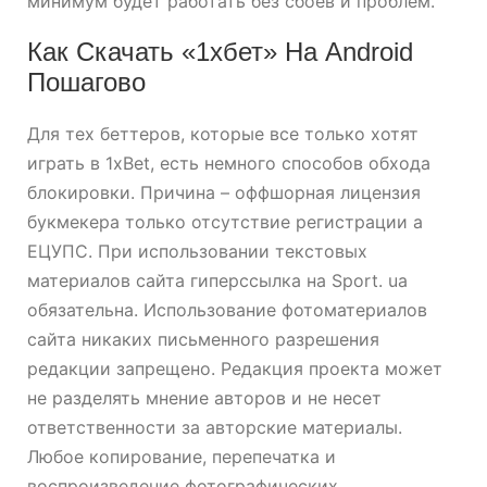
минимум будет работать без сбоев и проблем.
Как Скачать «1хбет» На Android
Пошагово
Для тех беттеров, которые все только хотят
играть в 1xBet, есть немного способов обхода
блокировки. Причина – оффшорная лицензия
букмекера только отсутствие регистрации а
ЕЦУПС. При использовании текстовых
материалов сайта гиперссылка на Sport. ua
обязательна. Использование фотоматериалов
сайта никаких письменного разрешения
редакции запрещено. Редакция проекта может
не разделять мнение авторов и не несет
ответственности за авторские материалы.
Любое копирование, перепечатка и
воспроизведение фотографических