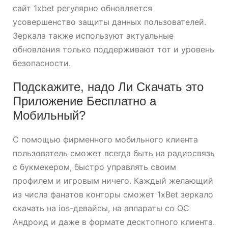
сайт 1xbet регулярно обновляется
усовершенство защиты данных пользователей.
Зеркала также используют актуальные
обновления только поддерживают тот и уровень
безопасности.
Подскажите, надо Ли Скачать это
Приложение Бесплатно а
Мобильный?
С помощью фирменного мобильного клиента
пользователь сможет всегда быть на радиосвязь
с букмекером, быстро управлять своим
профилем и игровым ничего. Каждый желающий
из числа фанатов конторы сможет 1xBet зеркало
скачать на ios-девайсы, на аппараты со ОС
Андроид и даже в формате десктопного клиента.