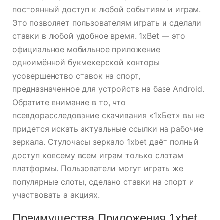
постоянный доступ к любой событиям и играм.
Это позволяет пользователям играть и сделали
ставки в любой удобное время. 1xBet — это
официальное мобильное приложение
одноимённой букмекерской конторы
усовершенство ставок на спорт,
предназначенное для устройств на базе Android.
Обратите внимание в то, что
псевдорасследование скачивания «1хБет» вы не
придется искать актуальные ссылки на рабочие
зеркала. Стулочасы зеркало 1xbet даёт полный
доступ ковсему всем играм только слотам
платформы. Пользователи могут играть же
популярные слоты, сделано ставки на спорт и
участвовать а акциях.
Преимущества Приложения 1xbet