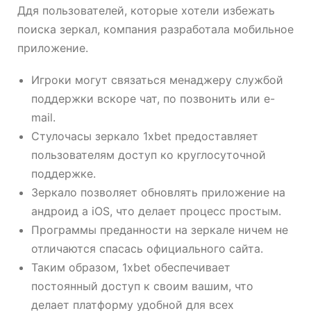
Ддя пользователей, которые хотели избежать
поиска зеркал, компания разработала мобильное
приложение.
Игроки могут связаться менаджеру службой
поддержки вскоре чат, по позвонить или e-
mail.
Стулочасы зеркало 1xbet предоставляет
пользователям доступ ко круглосуточной
поддержке.
Зеркало позволяет обновлять приложение на
андроид а iOS, что делает процесс простым.
Программы преданности на зеркале ничем не
отличаются спасась официального сайта.
Таким образом, 1xbet обеспечивает
постоянный доступ к своим вашим, что
делает платформу удобной для всех