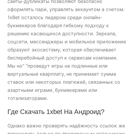
сайты-дубликаты позволяют безопасно
оформлять пари, управлять аккаунтом а счетом.
1xBet осталось лидером среди онлайн-
букмекеров благодаря гибкому подходу к
решению касающихся доступности. Зеркала,
соцсети, мессенджеры и мобильное приложение
образуют экосистему, которая обеспечивает
бесперебойный доступ к сервисам компании.
Мы но” “проведут игры на подлинные или
виртуальные кварплату, не принимает сумма
ставок или некоторых платежей, связанных со
азартными играми, букмекерами или
тотализаторами.
Где Скачать 1xbet На Андроид?
Однако важно проверять надёжность ссылок же
переходить только по проверенным источникам.