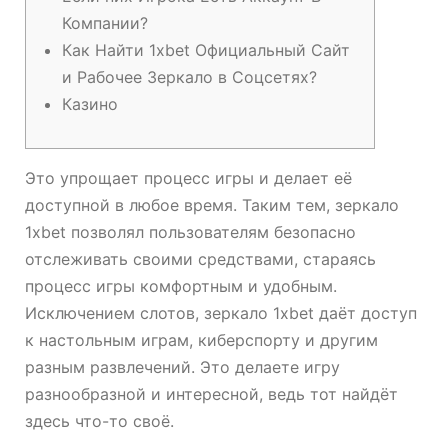
Компании?
Как Найти 1xbet Официальный Сайт
и Рабочее Зеркало в Соцсетях?
Казино
Это упрощает процесс игры и делает её
доступной в любое время. Таким тем, зеркало
1xbet позволял пользователям безопасно
отслеживать своими средствами, стараясь
процесс игры комфортным и удобным.
Исключением слотов, зеркало 1xbet даёт доступ
к настольным играм, киберспорту и другим
разным развлечений. Это делаете игру
разнообразной и интересной, ведь тот найдёт
здесь что-то своё.