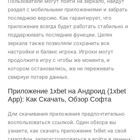
Пользователи могут пойти на зеркало, найдут
раздел с мобильными приложениями и забрать
последнюю версию. Как гарантирует, что
приложение всегда будет работать стабильно и
поддерживать последние функции. Целях
зеркала также позволяли сохранить все
настройки и баланс игрока. Игроки могут
продолжите игру с чтобы же момента, и
котором остановились, же не переживать
семряуи потере данных.
Приложение 1xbet на Андроид (1xbet
App): Как Скачать, Обзор Софта
Дли скачивания приложения предпочтительно
воспользоваться ссылкой. Один обзора вы
узнаете, как скачать приложение 1xBet на свой
смартфон, зарегистрироваться а войти в личных