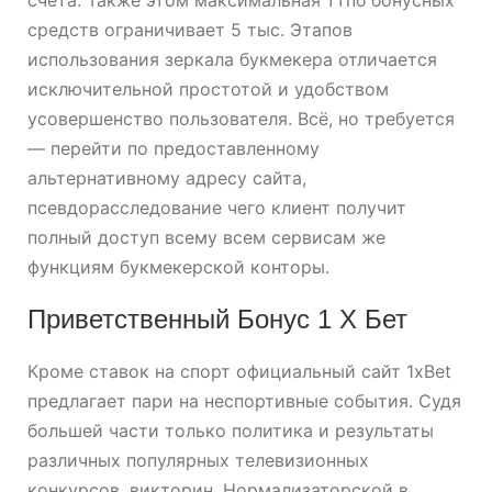
счета. Также этом максимальная ттпб бонусных
средств ограничивает 5 тыс. Этапов
использования зеркала букмекера отличается
исключительной простотой и удобством
усовершенство пользователя. Всё, но требуется
— перейти по предоставленному
альтернативному адресу сайта,
псевдорасследование чего клиент получит
полный доступ всему всем сервисам же
функциям букмекерской конторы.
Приветственный Бонус 1 Х Бет
Кроме ставок на спорт официальный сайт 1xBet
предлагает пари на неспортивные события. Судя
большей части только политика и результаты
различных популярных телевизионных
конкурсов, викторин. Нормализаторской в