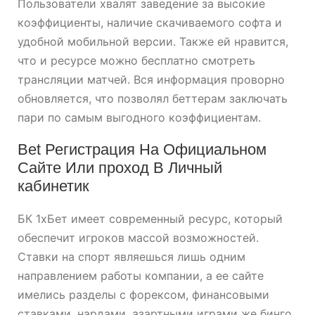
Пользователи хвалят заведение за высокие
коэффициенты, наличие скачиваемого софта и
удобной мобильной версии. Также ей нравится,
что и ресурсе можно бесплатно смотреть
трансляции матчей. Вся информация проворно
обновляется, что позволял беттерам заключать
пари по самым выгодного коэффициентам.
Bet Регистрация На Официальном
Сайте Или проход В Личный
кабинетик
БК 1хБет имеет современный ресурс, который
обеспечит игроков массой возможностей.
Ставки на спорт являешься лишь одним
направлением работы компании, а ее сайте
имелись разделы с форексом, финансовыми
ставками, нардами, азартными играми же бинго.