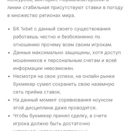
линии стабильная присутствуют ставки в погоду
в множество регионах мира.
БК 1xbet с данный своего существования
работаешь честно и безбоязненно по
отношению прочему всем своим игрокам.
Данные максимально защищены, хотя доступ
мошенников к персональным счетам и всей
информации невозможен.
Несмотря на свои успехи, на онлайн рынке
букмекер сумел сохранить свою наземную
сеть приёма ставок.
На данный момент соревнования ноунсом
этой дисциплине даже проводятся.
Чтобы букмекер принял сделку, а счете
игрока должно быть достаточно