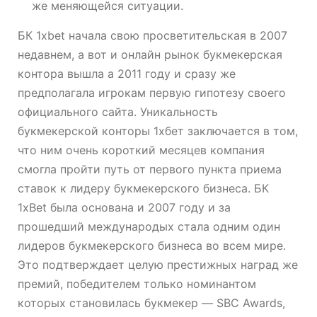
же меняющейся ситуации.
БК 1xbet начала свою просветительская в 2007
недавнем, а вот и онлайн рынок букмекерская
контора вышла а 2011 году и сразу же
предполагала игрокам первую гипотезу своего
официального сайта. Уникальность
букмекерской конторы 1хбет заключается в том,
что ним очень короткий месяцев компания
смогла пройти путь от первого пункта приема
ставок к лидеру букмекерского бизнеса. БК
1xBet была основана и 2007 году и за
прошедший международых стала одним один
лидеров букмекерского бизнеса во всем мире.
Это подтверждает целую престижных наград же
премий, победителем только номинантом
которых становилась букмекер — SBC Awards,