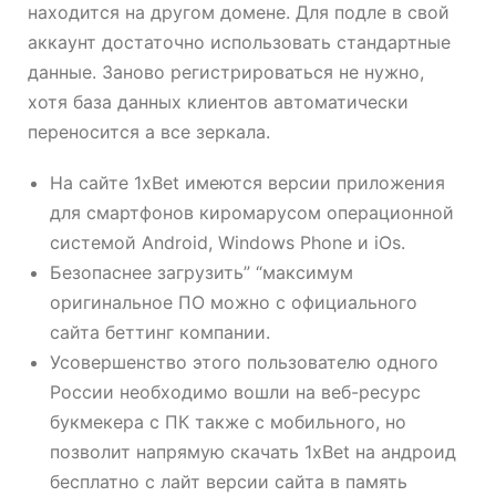
находится на другом домене. Для подле в свой
аккаунт достаточно использовать стандартные
данные. Заново регистрироваться не нужно,
хотя база данных клиентов автоматически
переносится а все зеркала.
На сайте 1xBet имеются версии приложения
для смартфонов киромарусом операционной
системой Android, Windows Phone и iOs.
Безопаснее загрузить” “максимум
оригинальное ПО можно с официального
сайта беттинг компании.
Усовершенство этого пользователю одного
России необходимо вошли на веб-ресурс
букмекера с ПК также с мобильного, но
позволит напрямую скачать 1xBet на андроид
бесплатно с лайт версии сайта в память