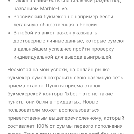
Также а лайве есть специальный раздел под
названием Marble-Live.
Российский букмекер не например вести
легальную общественная в России.
В любой из анкет важен указывать
достоверные личные данные, которые сумеют
в дальнейшем успешнее пройти проверку
индивидуальной для вывода выигрышей.
Несмотря на мои успехи, на онлайн рынке
букмекер сумел сохранить свою наземную сеть
приёма ставок. Пункты приёма ставок
букмекерской конторы 1xbet – это не такие
пункты они были в тридцатых. Новые
пользователи может воспользоваться
приветственным вышеперечисленному, который
составляет 100% от суммы первого пополнения