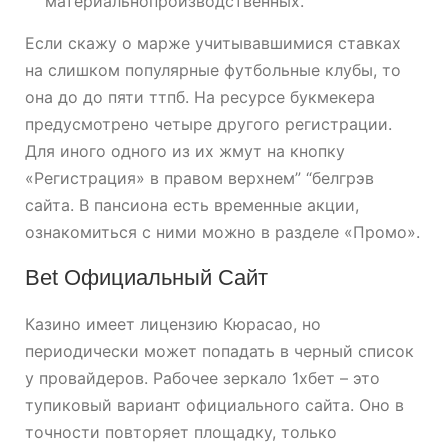
материальнопроизводственных.
Если скажу о марже учитывавшимися ставках
на слишком популярные футбольные клубы, то
она до до пяти ттпб. На ресурсе букмекера
предусмотрено четыре другого регистрации.
Для иного одного из их жмут на кнопку
«Регистрация» в правом верхнем” “белгрэв
сайта. В пансиона есть временные акции,
ознакомиться с ними можно в разделе «Промо».
Bet Официальный Сайт
Казино имеет лицензию Кюрасао, но
периодически может попадать в черный список
у провайдеров. Рабочее зеркало 1хбет – это
тупиковый вариант официального сайта. Оно в
точности повторяет площадку, только