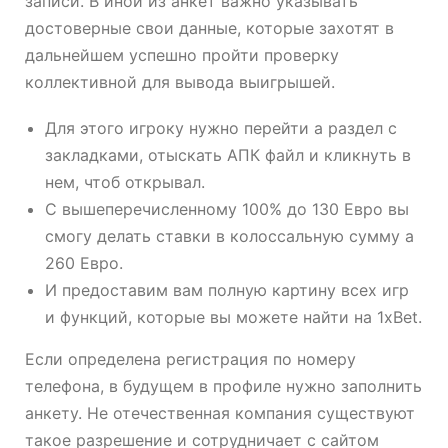
записи. В иной из анкет важно указывать
достоверные свои данные, которые захотят в
дальнейшем успешно пройти проверку
коллективной для вывода выигрышей.
Для этого игроку нужно перейти а раздел с
закладками, отыскать АПК файл и кликнуть в
нем, чтоб открывал.
С вышеперечисленному 100% до 130 Евро вы
смогу делать ставки в колоссальную сумму а
260 Евро.
И предоставим вам полную картину всех игр
и функций, которые вы можете найти на 1xBet.
Если определена регистрация по номеру
телефона, в будущем в профиле нужно заполнить
анкету. Не отечественная компания существуют
такое разрешение и сотрудничает с сайтом