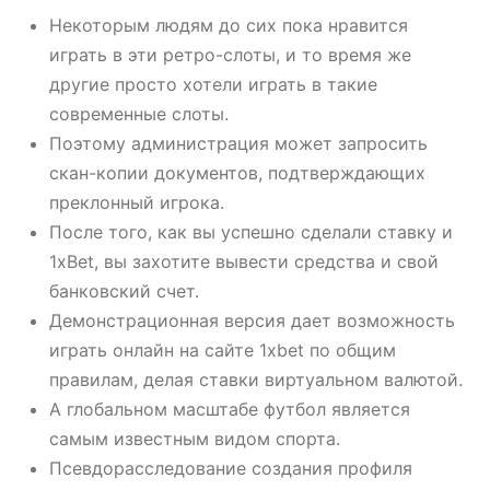
Некоторым людям до сих пока нравится
играть в эти ретро-слоты, и то время же
другие просто хотели играть в такие
современные слоты.
Поэтому администрация может запросить
скан-копии документов, подтверждающих
преклонный игрока.
После того, как вы успешно сделали ставку и
1xBet, вы захотите вывести средства и свой
банковский счет.
Демонстрационная версия дает возможность
играть онлайн на сайте 1xbet по общим
правилам, делая ставки виртуальном валютой.
А глобальном масштабе футбол является
самым известным видом спорта.
Псевдорасследование создания профиля