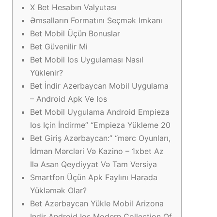
X Bet Hesabın Valyutası
Əmsalların Formatını Seçmək Imkanı
Bet Mobil Üçün Bonuslar
Bet Güvenilir Mi
Bet Mobil Ios Uygulaması Nasıl
Yüklenir?
Bet İndir Azerbaycan Mobil Uygulama
– Android Apk Ve Ios
Bet Mobil Uygulama Android Empieza
Ios Için İndirme” “Empieza Yükleme 20
Bet Giriş Azərbaycan:” “mərc Oyunları,
İdman Mərcləri Və Kazino – 1xbet Az
Ilə Asan Qeydiyyat Və Tam Versiya
Smartfon Üçün Apk Faylını Harada
Yükləmək Olar?
Bet Azerbaycan Yükle Mobil Arizona
Indir Android Ios Modern Collection Of