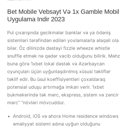
Bet Mobile Vebsayt Və 1x Gamble Mobil
Uygulama Indir 2023
Pul çıxarışında gecikmələr banklar və ya ödəniş
sistemləri tərəfindən edilən yoxlamalarla əlaqəli ola
bilər. Öz dilinizdə dəstəyi fizzle wheeze whistle
snuffle etmək nə qədər vacib olduğunu bilirik. Məhz
buna görə 1xbet lokal dəstək və Azərbaycan
oyunçuları üçün uyğunlaşdırılmış xüsusi təkliflər
təklif edir. Bu üsul koeffisiyentləri çoxaldaraq
potensial uduşu artırmağa imkan verir. 1xbet
bukmekerində tək mərc, ekspress, sistem və zəncir
mərc” “növləri mövcuddur.
Android, iOS və ahora Home residence windows
əməliyyat sistemi adına uyğun olduğunu