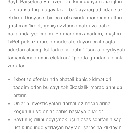
Sayt, Barselona və Liverpool kimi dünya nəhəngləri
ilə sponsorluq müqavilələri bağlayaraq adından söz
etdirdi. Dünyanın bir çox ölkəsində mərc xidmətləri
göstərən 1xbet, geniş üzvlərinə çatdı və bahis
bazarında yerini aldı. Bir mərc qazanarkən, müştəri
1xBet pulsuz mərcin moderate dəyəri çıxılmaqla
uduşları alacaq. İstifadəçilər daha” “sonra qeydiyyatı
tamamlamaq üçün elektron” “poçtla göndərilən linki
vururlar.
1xbet telefonlarında əhatəli bahis xidmətləri
təqdim edən bu sayt təhlükəsizlik maraqlarını da
artırır.
Onların investisiyaları dərhal öz hesablarına
köçürülür və onlar bahis başlaya bilərlər.
Saytın iş dilini dəyişmək üçün əsas səhifənin sağ
üst küncündə yerləşən bayraq işarəsinə klikləyin