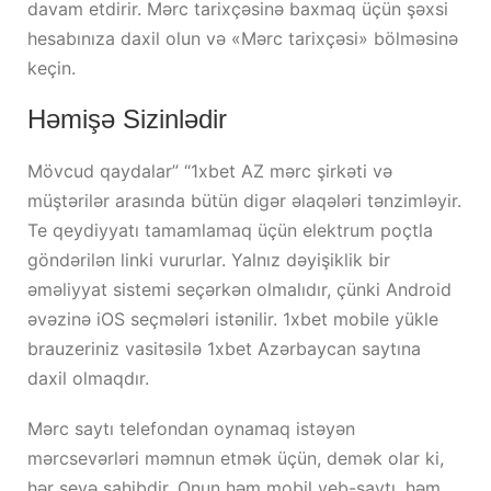
davam etdirir. Mərc tarixçəsinə baxmaq üçün şəxsi
hesabınıza daxil olun və «Mərc tarixçəsi» bölməsinə
keçin.
Həmişə Sizinlədir
Mövcud qaydalar” “1xbet AZ mərc şirkəti və
müştərilər arasında bütün digər əlaqələri tənzimləyir.
Te qeydiyyatı tamamlamaq üçün elektrum poçtla
göndərilən linki vururlar. Yalnız dəyişiklik bir
əməliyyat sistemi seçərkən olmalıdır, çünki Android
əvəzinə iOS seçmələri istənilir. 1xbet mobile yükle
brauzeriniz vasitəsilə 1xbet Azərbaycan saytına
daxil olmaqdır.
Mərc saytı telefondan oynamaq istəyən
mərcsevərləri məmnun etmək üçün, demək olar ki,
hər şeyə sahibdir. Onun həm mobil veb-saytı, həm