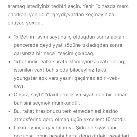
aramaq istədiyiniz tədbiri seçin. Yeni” “cihazda mərc
edərkən, yenidən” “qeydiyyatdan keçməyinizə
ehtiyac yoxdur.
1x Bet-in rəsmi saytına iç olduqdan sonra açılan
pəncərədə qeydiyyat sözünə tıkladıqdan sonra
qarşınıza bir neçə” “seçim çıxacaq.
1xbet indir Daha sürətli işləməyinizə izafi olaraq,
istənilən vaxt bahis edə biləcəyiniz faktı
youngster apk versiyasını qaçılmaz edir -veb-
sayt.
Onsuz, saytı” “daxil etmək və siyahıdan bir idman
bahisini seçmək mümkündür.
Bu, rahat kreslonuzu tərk etmədən əsl kazino
atmosferinə qərq olmaq üçün excellent fürsətdir.
Lakin oyunçu qaydaları və Şirkətin siyasətini
pozubsa, onun hesabı hətta depozitdəki vəsaitləri