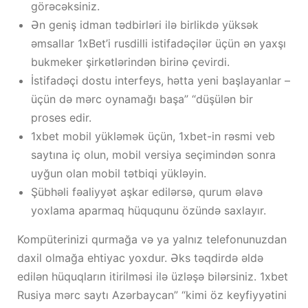
görəcəksiniz.
Ən geniş idman tədbirləri ilə birlikdə yüksək
əmsallar 1xBet’i rusdilli istifadəçilər üçün ən yaxşı
bukmeker şirkətlərindən birinə çevirdi.
İstifadəçi dostu interfeys, hətta yeni başlayanlar –
üçün də mərc oynamağı başa” “düşülən bir
proses edir.
1xbet mobil yükləmək üçün, 1xbet-in rəsmi veb
saytına iç olun, mobil versiya seçimindən sonra
uyğun olan mobil tətbiqi yükləyin.
Şübhəli fəaliyyət aşkar edilərsə, qurum əlavə
yoxlama aparmaq hüququnu özündə saxlayır.
Kompüterinizi qurmağa və ya yalnız telefonunuzdan
daxil olmağa ehtiyac yoxdur. Əks təqdirdə əldə
edilən hüquqların itirilməsi ilə üzləşə bilərsiniz. 1xbet
Rusiya mərc saytı Azərbaycan” “kimi öz keyfiyyətini