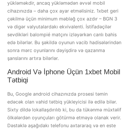
yükləməkdir, ancaq yükləmədən əvvəl mobil
cihazınızda – daha çox ayar etməlisiniz. 1xbet geri
çəkilmə üçün minimum məbləğ çox azdır – BGN 3
və digər valyutalardakı ekvivalenti. İstifadəçilər
sevdikləri balompié matçını izləyərkən canlı bahis
edə bilərlər. Bu şəkildə oyunun vacib hadisələrindən
sonra mərc oyunlarını dəyişdirə və qazanma
şanslarını artıra bilərlər.
Android Və İphone Üçün 1xbet Mobil
Tətbiqi
Bu, Google android cihazınızda prosesi təmin
edəcək olan vahid tətbiq yükleyicisi ilə edilə bilər.
Sixty dildə lokallaşdırılıb ki, bu da tükənmə müxtəlif
ölkələrdən oyunçuları götürmə etməyə olanak verir.
Dəstəklə aşağıdakı telefonu axtararaq və en este