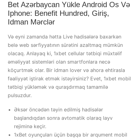
Bet Azərbaycan Yükle Android Os Və
Iphone: Benefit Hundred, Giriş,
Idman Mərclər
Və eyni zamanda hətta Live hadisələrə baxarkən
belə web sərfiyyatının sürətini azaltmaq mümkün
olacaq. Anlayaq ki, 1xbet cellular tətbiqi müxtəlif
əməliyyat sistemləri olan smartfonlara necə
köçurtmək olar. Bir idman lover və ahora ehtirasla
fəaliyyət iştirak etmək istəyirsiniz? Evet, 1xbet mobil
tətbiqi yükləmək və quraşdırmaq tamamilə
pulsuzdur.
Əksər öncədən təyin edilmiş hadisələr
başlandıqdan sonra avtomatik olaraq layv
rejiminə keçir.
1xBet oyunçuları üçün başqa bir arqument mobil