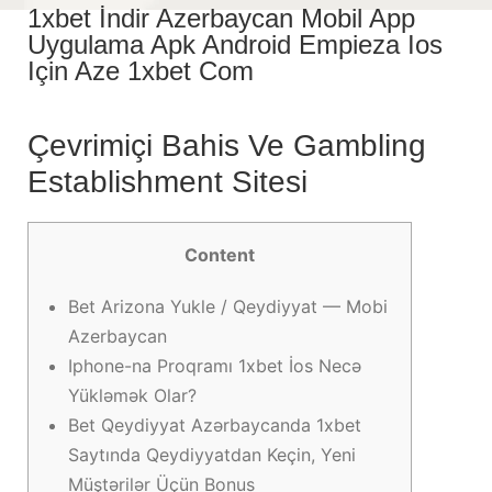
1xbet İndir Azerbaycan Mobil App
Uygulama Apk Android Empieza Ios
Için Aze 1xbet Com
Çevrimiçi Bahis Ve Gambling
Establishment Sitesi
Content
Bet Arizona Yukle / Qeydiyyat — Mobi
Azerbaycan
Iphone-na Proqramı 1xbet İos Necə
Yükləmək Olar?
Bet Qeydiyyat Azərbaycanda 1xbet
Saytında Qeydiyyatdan Keçin, Yeni
Müştərilər Üçün Bonus