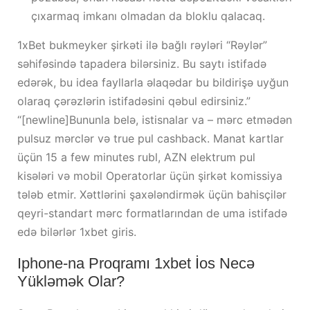
çıxarmaq imkanı olmadan da bloklu qalacaq.
1xBet bukmeyker şirkəti ilə bağlı rəyləri “Rəylər”
səhifəsində tapadera bilərsiniz. Bu saytı istifadə
edərək, bu idea fayllarla əlaqədar bu bildirişə uyğun
olaraq çərəzlərin istifadəsini qəbul edirsiniz.”
“[newline]Bununla belə, istisnalar va – mərc etmədən
pulsuz mərclər və true pul cashback. Manat kartlar
üçün 15 a few minutes rubl, AZN elektrum pul
kisələri və mobil Operatorlar üçün şirkət komissiya
tələb etmir. Xəttlərini şaxələndirmək üçün bahisçilər
qeyri-standart mərc formatlarından de uma istifadə
edə bilərlər
1xbet giris
.
Iphone-na Proqramı 1xbet İos Necə
Yükləmək Olar?