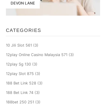
DEVON LANE
CATEGORIES
10 Jili Slot 561
(3)
12play Online Casino Malaysia 571
(3)
12play Sg 130
(3)
12play Slot 875
(3)
188 Bet Link 528
(3)
188 Bet Link 74
(3)
188bet 250 251
(3)