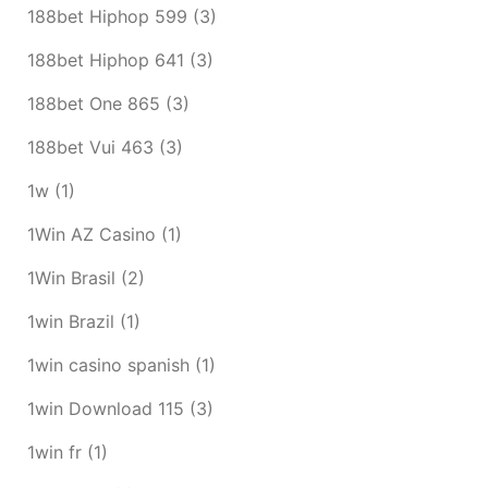
188bet Hiphop 599
(3)
188bet Hiphop 641
(3)
188bet One 865
(3)
188bet Vui 463
(3)
1w
(1)
1Win AZ Casino
(1)
1Win Brasil
(2)
1win Brazil
(1)
1win casino spanish
(1)
1win Download 115
(3)
1win fr
(1)