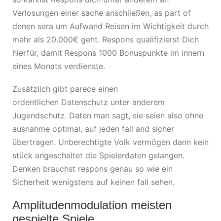
Verlosungen einer sache anschließen, as part of
denen sera um Aufwand Reisen im Wichtigkeit durch
mehr als 20.000€ geht. Respons qualifizierst Dich
hierfür, damit Respons 1000 Bonuspunkte im innern
eines Monats verdienste.
Zusätzlich gibt parece einen
ordentlichen Datenschutz unter anderem
Jugendschutz. Daten man sagt, sie seien also ohne
ausnahme optimal, auf jeden fall and sicher
übertragen. Unberechtigte Volk vermögen dann kein
stück angeschaltet die Spielerdaten gelangen.
Denken brauchst respons genau so wie ein
Sicherheit wenigstens auf keinen fall sehen.
Amplitudenmodulation meisten
gespielte Spiele