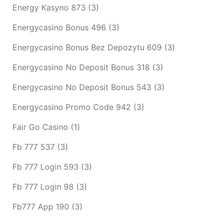
Energy Kasyno 873
(3)
Energycasino Bonus 496
(3)
Energycasino Bonus Bez Depozytu 609
(3)
Energycasino No Deposit Bonus 318
(3)
Energycasino No Deposit Bonus 543
(3)
Energycasino Promo Code 942
(3)
Fair Go Casino
(1)
Fb 777 537
(3)
Fb 777 Login 593
(3)
Fb 777 Login 98
(3)
Fb777 App 190
(3)