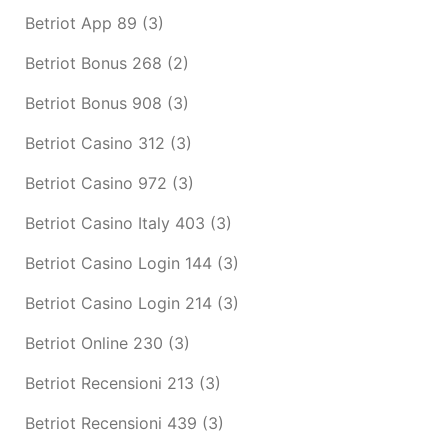
Betriot App 89
(3)
Betriot Bonus 268
(2)
Betriot Bonus 908
(3)
Betriot Casino 312
(3)
Betriot Casino 972
(3)
Betriot Casino Italy 403
(3)
Betriot Casino Login 144
(3)
Betriot Casino Login 214
(3)
Betriot Online 230
(3)
Betriot Recensioni 213
(3)
Betriot Recensioni 439
(3)