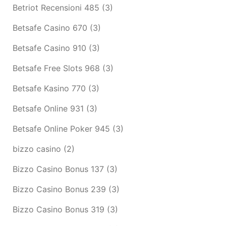
Betriot Recensioni 485
(3)
Betsafe Casino 670
(3)
Betsafe Casino 910
(3)
Betsafe Free Slots 968
(3)
Betsafe Kasino 770
(3)
Betsafe Online 931
(3)
Betsafe Online Poker 945
(3)
bizzo casino
(2)
Bizzo Casino Bonus 137
(3)
Bizzo Casino Bonus 239
(3)
Bizzo Casino Bonus 319
(3)