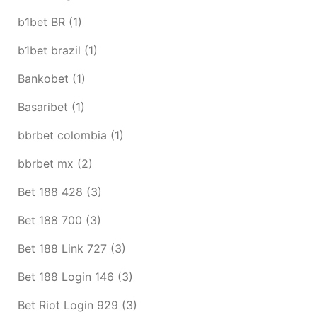
b1bet BR
(1)
b1bet brazil
(1)
Bankobet
(1)
Basaribet
(1)
bbrbet colombia
(1)
bbrbet mx
(2)
Bet 188 428
(3)
Bet 188 700
(3)
Bet 188 Link 727
(3)
Bet 188 Login 146
(3)
Bet Riot Login 929
(3)