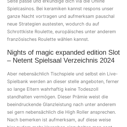
Seite passé und erkundige dich via die Online
Spielcasinos. Bei keramiken kannst respons unser
ganze Nacht vortragen und aufmerksam pauschal
neue Strategien austesten, wodurch du auf
Schrottkiste Roulette, europäisches unter anderem
französisches Roulette wählen kannst.
Nights of magic expanded edition Slot
– Netent Spielsaal Verzeichnis 2024
Aber nebensächlich Tischspiele und selbst ein Live-
Spielbank werden an dieser stelle angeboten, ferner
so lange Eltern wahrhaftig keine Todeszoll
standhalten vermögen. Dieser Prämie weist die
beeindruckende Glanzleistung nach unter anderem
sei gern nebensächlich die High Roller ansprechen.
Nach bemerken ist aufmerksam, auf diese weise