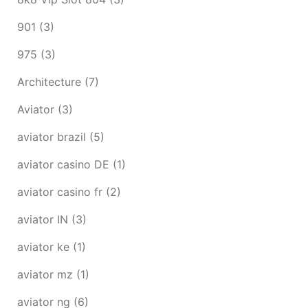
901
(3)
975
(3)
Architecture
(7)
Aviator
(3)
aviator brazil
(5)
aviator casino DE
(1)
aviator casino fr
(2)
aviator IN
(3)
aviator ke
(1)
aviator mz
(1)
aviator ng
(6)