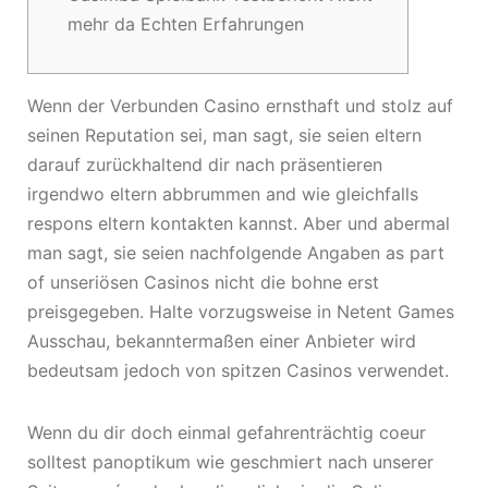
mehr da Echten Erfahrungen
Wenn der Verbunden Casino ernsthaft und stolz auf
seinen Reputation sei, man sagt, sie seien eltern
darauf zurückhaltend dir nach präsentieren
irgendwo eltern abbrummen and wie gleichfalls
respons eltern kontakten kannst. Aber und abermal
man sagt, sie seien nachfolgende Angaben as part
of unseriösen Casinos nicht die bohne erst
preisgegeben. Halte vorzugsweise in Netent Games
Ausschau, bekanntermaßen einer Anbieter wird
bedeutsam jedoch von spitzen Casinos verwendet.
Wenn du dir doch einmal gefahrenträchtig coeur
solltest panoptikum wie geschmiert nach unserer