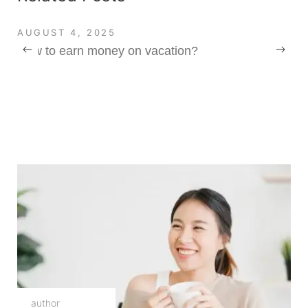
AUGUST 4, 2025
How to earn money on vacation?
author