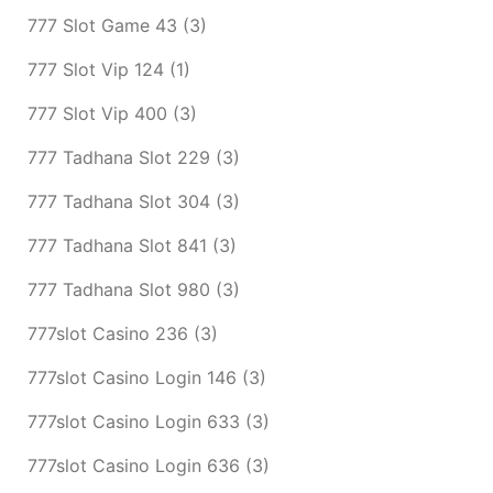
777 Slot Game 43
(3)
777 Slot Vip 124
(1)
777 Slot Vip 400
(3)
777 Tadhana Slot 229
(3)
777 Tadhana Slot 304
(3)
777 Tadhana Slot 841
(3)
777 Tadhana Slot 980
(3)
777slot Casino 236
(3)
777slot Casino Login 146
(3)
777slot Casino Login 633
(3)
777slot Casino Login 636
(3)