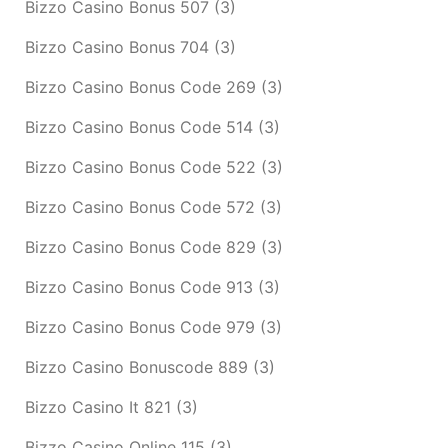
Bizzo Casino Bonus 507
(3)
Bizzo Casino Bonus 704
(3)
Bizzo Casino Bonus Code 269
(3)
Bizzo Casino Bonus Code 514
(3)
Bizzo Casino Bonus Code 522
(3)
Bizzo Casino Bonus Code 572
(3)
Bizzo Casino Bonus Code 829
(3)
Bizzo Casino Bonus Code 913
(3)
Bizzo Casino Bonus Code 979
(3)
Bizzo Casino Bonuscode 889
(3)
Bizzo Casino It 821
(3)
Bizzo Casino Online 115
(3)