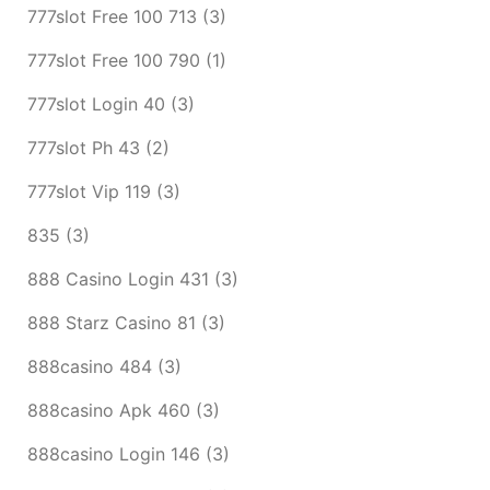
777slot Free 100 713
(3)
777slot Free 100 790
(1)
777slot Login 40
(3)
777slot Ph 43
(2)
777slot Vip 119
(3)
835
(3)
888 Casino Login 431
(3)
888 Starz Casino 81
(3)
888casino 484
(3)
888casino Apk 460
(3)
888casino Login 146
(3)