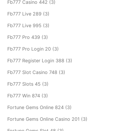
Fb777 Casino 442
(3)
Fb777 Live 289
(3)
Fb777 Live 995
(3)
Fb777 Pro 439
(3)
Fb777 Pro Login 20
(3)
Fb777 Register Login 388
(3)
Fb777 Slot Casino 748
(3)
Fb777 Slots 45
(3)
Fb777 Win 874
(3)
Fortune Gems Online 824
(3)
Fortune Gems Online Casino 201
(3)
Fortune Gems Slot 48
(3)